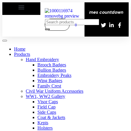
 | Delivery All over the eroupe🚚 | Times countdown start
0
Home
Products
Hand Embroidery
Brooch Badges
Bullion Badges
Embroidery Peaks
Wing Badges
Family Crest
Civil War Uniform Accessories
WW1, WW2 Gallery
Visor Caps
Field Cap
Side Caps
Coat & Jackets
Kepis
Holsters