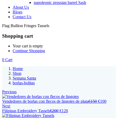
napoleonic prussian barrel Sash
About Us
Blogs
Contact Us
Flag Bullion Fringes Tassels
Shopping cart
Your cart is empty
Continue Shopping
0
Cart
Home
Shop
Semana Santa
borlas-bolitas
Previous
Vendedores de borlas con flecos de lingotes de plata
€
150
€
100
Next
Filipinas Embroidery Tassels
€
200
€
120