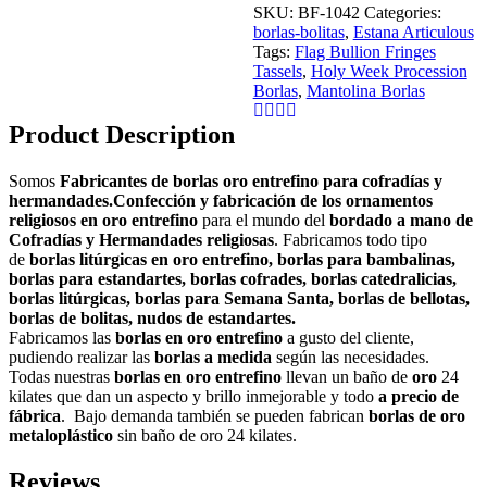
SKU:
BF-1042
Categories:
borlas-bolitas
,
Estana Articulous
Tags:
Flag Bullion Fringes
Tassels
,
Holy Week Procession
Borlas
,
Mantolina Borlas
Product Description
Somos
Fabricantes de borlas oro entrefino para cofradías y
hermandades.
Confección y fabricación de los ornamentos
religiosos en oro entrefino
para el mundo del
bordado a mano de
Cofradías y Hermandades religiosas
. Fabricamos todo tipo
de
borlas litúrgicas en oro entrefino, borlas para bambalinas,
borlas para estandartes, borlas cofrades, borlas catedralicias,
borlas litúrgicas, borlas para Semana Santa, borlas de bellotas,
borlas de bolitas, nudos de estandartes.
Fabricamos las
borlas en oro entrefino
a gusto del cliente,
pudiendo realizar las
borlas a medida
según las necesidades.
Todas nuestras
borlas en oro entrefino
llevan un baño de
oro
24
kilates que dan un aspecto y brillo inmejorable y todo
a precio de
fábrica
. Bajo demanda también se pueden fabrican
borlas de oro
metaloplástico
sin baño de oro 24 kilates.
Reviews