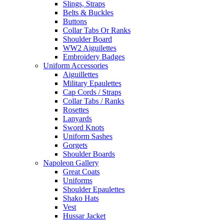
Slings, Straps
Belts & Buckles
Buttons
Collar Tabs Or Ranks
Shoulder Board
WW2 Aiguilettes
Embroidery Badges
Uniform Accessories
Aiguillettes
Military Epaulettes
Cap Cords / Straps
Collar Tabs / Ranks
Rosettes
Lanyards
Sword Knots
Uniform Sashes
Gorgets
Shoulder Boards
Napoleon Gallery
Great Coats
Uniforms
Shoulder Epaulettes
Shako Hats
Vest
Hussar Jacket