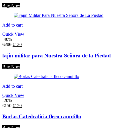
Buy Now
Add to cart
Quick View
-40%
€
200
€
120
fajín militar para Nuestra Señora de la Piedad
Buy Now
Add to cart
Quick View
-20%
€
150
€
120
Borlas Catedralicia fleco canutillo
Buy Now