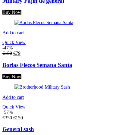
Military Fajin de general
Buy Now
Add to cart
Quick View
-47%
€
150
€
79
Borlas Flecos Semana Santa
Buy Now
Add to cart
Quick View
-57%
€
350
€
150
General sash