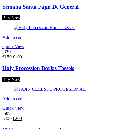
Semana Santa Fajin De General
Buy Now
Add to cart
Quick View
-33%
€
150
€
100
Holy Procession Borlas Tassels
Buy Now
Add to cart
Quick View
-50%
€
400
€
200