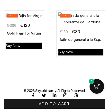
-40%
-47%
€
120
€
200
€
80
€
150
Gold Fajin for Virgin
fajín de general a la Esperanza de Córdoba
Buy Now
Buy Now
0
© 2026 Skylarkinfantry. All Rights Reserved.
ADD TO CART