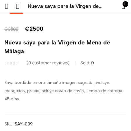
0
Nueva saya para la Virgen de Mena de Málaga
-29%
Sign in
€
2500
€
3500
Nueva saya para la Virgen de Mena de
Málaga
0
customer reviews
Sold:
0
Remember me
Lost password?
Saya bordada en oro tamaño imagen sagrada, incluye
LOG IN
manguitos, precio incluye costo de envío, tiempo de entrega
45 días.
CREATE AN ACCOUNT
SKU:
SAY-009